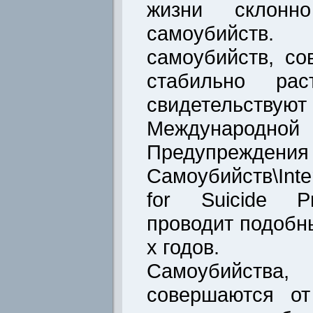
жизни склонн
самоубийст
самоубийств, с
стабильно ра
свидетельс
Международн
Предупреждения
Самоубийств\Inter
for Suicide Pr
проводит подобн
х годов.
Самоубийства
совершаются от