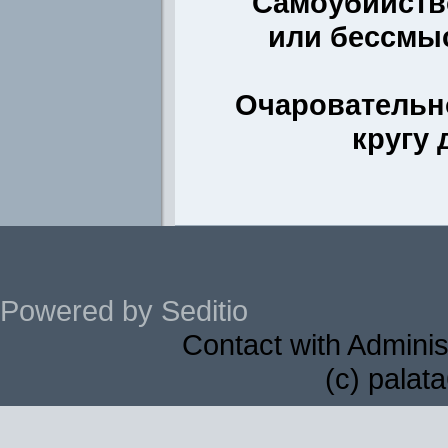
Самоубийств
или бессмы
Очаровательн
кругу 
Powered by Seditio
Contact with Adminis
(c) palat