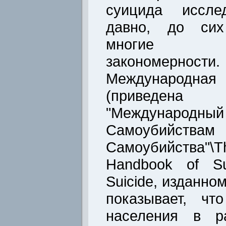
суицида исслед
давно, до сих
многие н
закономерности.
Международн
(приведен
"Международны
Самоубийств
Самоубийства"\
Handbook of Su
Suicide, изданно
показывает, ч
населения в р