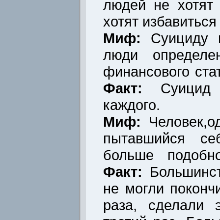
людей не хотят
хотят избавиться
Миф:
Суициду п
люди определен
финансового стат
Факт:
Суицид
каждого.
Миф:
Человек,о
пытавшийся себ
больше подобно
Факт:
Большинст
не могли поконч
раза, сделали 