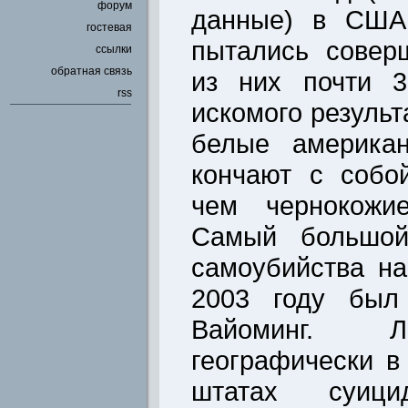
форум
данные) в США 
гостевая
пытались совер
ссылки
обратная связь
из них почти 3
rss
искомого результ
белые америка
кончают с собо
чем чернокожие
Самый большой
самоубийства н
2003 году был
Вайоминг. Л
географически 
штатах суици