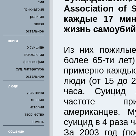
сми
Association of 
психиатрия
каждые 17 мин
религия
закон
жизнь самоубий
остальное
книги
Из них пожилые
о суициде
психологии
более 65-ти лет
философии
примерно каждые
худ. литература
остальное
люди (от 15 до 2
люди
часа. Суицид 
участники
частоте пр
мнения
истории
американцев. М
творчество
суицид в 4 раза 
память
За 2003 год (п
общение