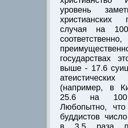
уровень зам
христианских г
случая на 100
соответств
преимуществе
государствах э
выше - 17.6 суи
атеистически
(например, в К
25.6 на 100
Любопытно, что
буддистов числ
в 3.5 раза пр