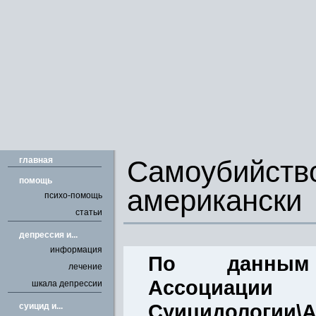
главная
Самоуби
помощь
американски
психо-помощь
статьи
депрессия и...
информация
По данным 
лечение
Ассоциации
шкала депрессии
Суицидологии\A
cуицид и...