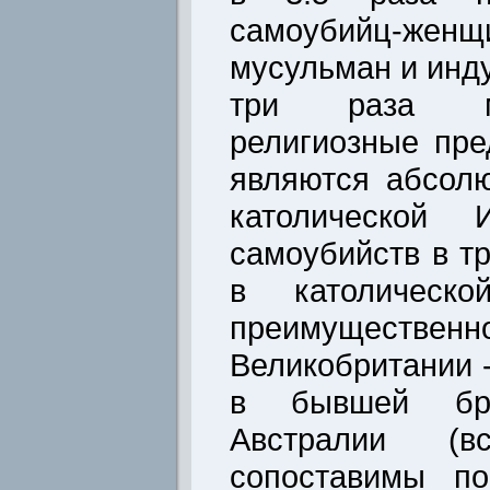
самоубийц-ж
мусульман и инду
три раза м
религиозные пре
являются абсол
католической 
самоубийств в т
в католическ
преимущественн
Великобритании 
в бывшей бри
Австралии (
сопоставимы п