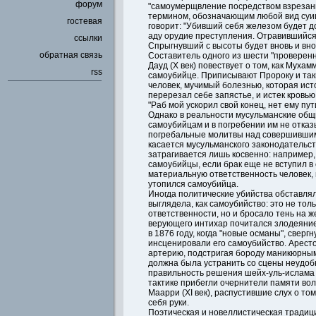
форум
"самоумерщвление посредством взрезани
термином, обозначающим любой вид суиц
гостевая
говорит: "Убивший себя железом будет до
аду орудие преступления. Отравившийся 
ссылки
Спрыгнувший с высоты будет вновь и вно
обратная связь
Составитель одного из шести "проверенн
Дауд (X век) повествует о том, как Муха
rss
самоубийце. Приписывают Пророку и так
человек, мучимый болезнью, которая исто
перерезал себе запястье, и истек кровью 
"Раб мой ускорил свой конец, нет ему пути
Однако в реальности мусульманские общ
самоубийцам и в погребении им не отказ
погребальные молитвы над совершившими
касается мусульманского законодательств
затрагивается лишь косвенно: например
самоубийцы, если брак еще не вступил в 
материальную ответственность человек,
утопился самоубийца.
Иногда политические убийства обставлял
выглядела, как самоубийство: это не тол
ответственности, но и бросало тень на ж
верующего интихар почитался злодеяние
в 1876 году, когда "новые османы", сверг
инсценировали его самоубийство. Арес
артерию, подстригая бороду маникюрным
должна была устранить со сцены неудоб
правильность решения шейх-уль-ислама 
тактике прибегли очернители памяти вол
Маарри (XI век), распустившие слух о то
себя руки.
Поэтическая и новеллистическая традици