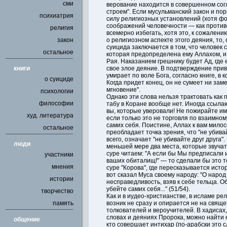
сми
верование находится в совершенном сог
строем". Если мусульманский закон и пор
психиатрия
силу религиозных установлений (хотя фо
соображений человечности — как противо
религия
всемерно избегать, хотя это, к сожалению
закон
о религиозном аспекте этого деяния, то,
суицида заключается в том, что человек 
остальное
которая предопределена ему Аллахом, и
Рая. Наказанием грешнику будет Ад, где 
книги
свое злое деяние. В подтверждение прив
умирает по воле Бога, согласно книге, в 
о суициде
Когда придет конец, он не сумеет ни заме
мгновение".
психологии
Однако эти слова нельзя трактовать как 
философии
табу в Коране вообще нет. Иногда ссыла
вы, которые уверовали! Не пожирайте им
худ. литература
если только это не торговля по взаимном
самих себя. Поистине, Аллах к вам милос
остальное
преобладает точка зрения, что "не убива
всего, означает "не убивайте друг друга".
люди
меньшей мере два места, которые звучат
суре читаем: "А если бы Мы предписали 
участники
ваших обиталищ!" — то сделали бы это тол
мнения
суре "Корова", где пересказывается исто
вот сказал Муса своему народу: "О наро
истории
несправедливость, взяв к себе тельца. О
убейте самих себя..." (51/54).
творчество
Как и в иудео-христианстве, в исламе р
память
возник не сразу и опирается не на свяще
толкователей и вероучителей. В хадисах,
словах и деяниях Пророка, можно найти 
общение
кто совершает интихар (по-арабски это 