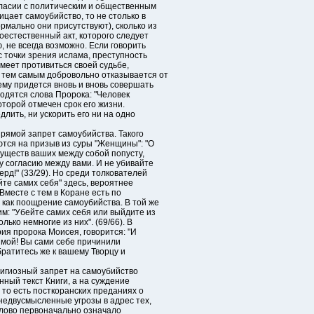
ласии с политическим и общественным
ицает самоубийство, то не столько в
рмально они присутствуют), сколько из
естественный акт, которого следует
, не всегда возможно. Если говорить
 с точки зрения ислама, преступность
смеет противиться своей судьбе,
 тем самым добровольно отказывается от
ему придется вновь и вновь совершать
одятся слова Пророка: "Человек
которой отмечен срок его жизни.
длить, ни ускорить его ни на одно
прямой запрет самоубийства. Такого
ются на призыв из суры "Женщины": "О
уществ ваших между собой попусту,
у согласию между вами. И не убивайте
ерд!" (33/29). Но среди толкователей
йте самих себя" здесь, вероятнее
 Вместе с тем в Коране есть по
 как поощрение самоубийства. В той же
им: "Убейте самих себя или выйдите из
ько немногие из них". (69/66). В
рия пророка Моисея, говорится: "И
д мой! Вы сами себе причинили
братитесь же к вашему Творцу и
елигиозный запрет на самоубийство
нный текст Книги, а на суждение
 то есть посткоранских преданиях о
недвусмысленные угрозы в адрес тех,
слово первоначально означало