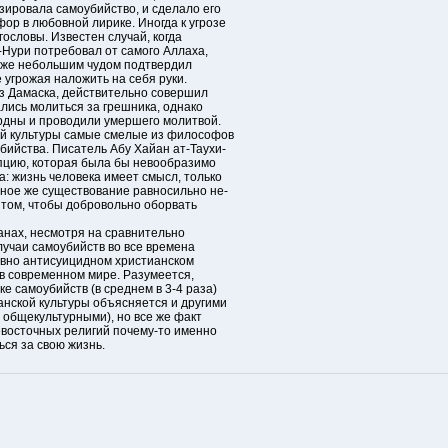
зировала самоубийство, и сделало его
ор в любовной лирике. Иногда к угрозе
ословы. Известен случай, когда
-Нури потребовал от самого Аллаха,
аже небольшим чудом подтвердил
е угрожая наложить на себя руки.
из Дамаска, действительно совершил
зались молиться за грешника, однако
рдны и проводили умершего молитвой.
ой культуры самые смелые из философов
бийства. Писатель Абу Хайан ат-Таухи-
цепцию, которая была бы невообразимо
а: жизнь человека имеет смысл, только
ное же существование равносильно не-
 в том, чтобы добровольно оборвать
анах, несмотря на сравнительно
лучаи самоубийств во все времена
ивно антисуицидном христианском
в современном мире. Разумеется,
е самоубийств (в среднем в 3-4 раза)
анской культуры объясняется и другими
 общекультурными), но все же факт
евосточных религий почему-то именно
ся за свою жизнь.