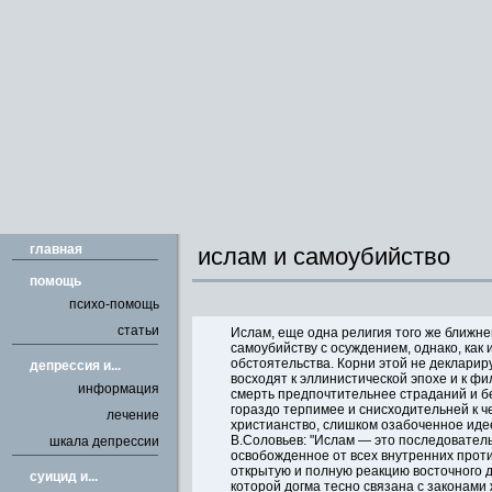
главная
ислам и самоубийство
помощь
психо-помощь
статьи
Ислам, еще одна религия того же ближне
самоубийству с осуждением, однако, как
обстоятельства. Корни этой не декларир
депрессия и...
восходят к эллинистической эпохе и к ф
информация
смерть предпочтительнее страданий и б
гораздо терпимее и снисходительней к ч
лечение
христианство, слишком озабоченное идее
В.Соловьев: "Ислам — это последователь
шкала депрессии
освобожденное от всех внутренних прот
открытую и полную реакцию восточного ду
cуицид и...
которой догма тесно связана с законами