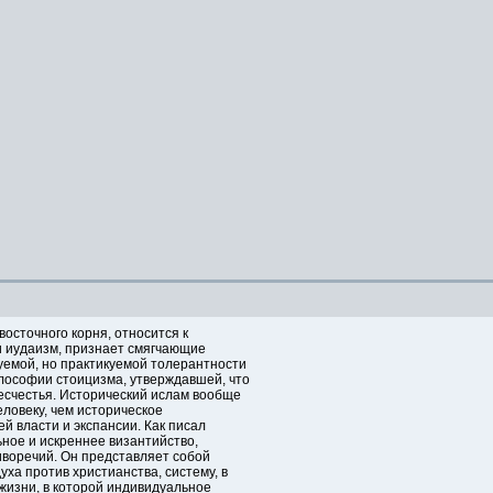
восточного корня, относится к
 и иудаизм, признает смягчающие
уемой, но практикуемой толерантности
илософии стоицизма, утверждавшей, что
есчестья. Исторический ислам вообще
еловеку, чем историческое
й власти и экспансии. Как писал
ное и искреннее византийство,
иворечий. Он представляет собой
ха против христианства, систему, в
 жизни, в которой индивидуальное