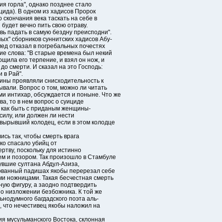
я горла", однако позднее стало
ида). В одном из хадисов Пророк
 скончания века таскать на себе в
будет вечно пить свою отраву.
вь падать в самую бездну преисподни".
ых" сборников суннитских хадисов Абу-
ммед отказал в погребальных почестях
ие слова: "В старые времена был некий
щила его терпение, и взял он нож, и
до смерти. И сказал на это Господь:
 в Рай".
ины проявляли снисходительность к
ывали. Вопрос о том, можно ли читать
 интихар, обсуждается и поныне. Что же
а, то в нем вопрос о суициде
, как быть с приданым женщины-
силу, или должен ли нести
 вырывший колодец, если в этом колодце
ись так, чтобы смерть врага
ько спасало убийц от
ертву, поскольку для истинно
м и позором. Так произошло в Стамбуле
нувшие султана Абдул-Азиза,
тованный падишах якобы перерезал себе
и ножницами. Такая бесчестная смерть
ную фигуру, а заодно подтвердить
о низложении безбожника. К той же
ьнодумного багдадского поэта аль-
м, что нечестивец якобы наложил на
я мусульманского Востока, склонная